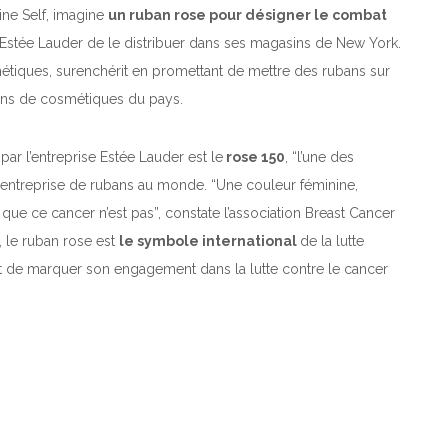
ine Self, imagine
un ruban rose pour désigner le combat
 Estée Lauder de le distribuer dans ses magasins de New York.
étiques, surenchérit en promettant de mettre des rubans sur
sins de cosmétiques du pays.
ar l’entreprise Estée Lauder est le
rose 150
, “l’une des
e entreprise de rubans au monde.
“Une couleur féminine,
 que ce cancer n’est pas”,
constate l’association Breast Cancer
, le ruban rose est
le symbole international
de la lutte
et de marquer son engagement dans la lutte contre le cancer