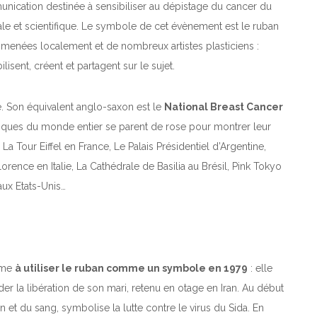
cation destinée à sensibiliser au dépistage du cancer du
ale et scientifique. Le symbole de cet évènement est le ruban
menées localement et de nombreux artistes plasticiens :
isent, créent et partagent sur le sujet.
. Son équivalent anglo-saxon est le
National Breast Cancer
ques du monde entier se parent de rose pour montrer leur
a Tour Eiffel en France, Le Palais Présidentiel d’Argentine,
rence en Italie, La Cathédrale de Basilia au Brésil, Pink Tokyo
ux Etats-Unis…
mme
à utiliser le ruban comme un symbole en 1979
: elle
r la libération de son mari, retenu en otage en Iran. Au début
n et du sang, symbolise la lutte contre le virus du Sida. En