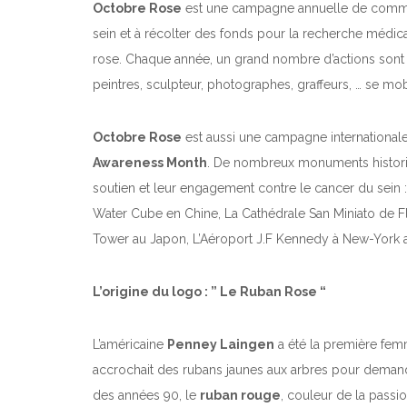
Octobre Rose
est une campagne annuelle de communi
sein et à récolter des fonds pour la recherche médic
rose. Chaque année, un grand nombre d’actions sont 
peintres, sculpteur, photographes, graffeurs, … se mobil
Octobre Rose
est aussi une campagne internationale
Awareness Month
. De nombreux monuments histori
soutien et leur engagement contre le cancer du sein : L
Water Cube en Chine, La Cathédrale San Miniato de Flo
Tower au Japon, L’Aéroport J.F Kennedy à New-York a
L’origine du logo : ” Le Ruban Rose “
L’américaine
Penney Laingen
a été la première fe
accrochait des rubans jaunes aux arbres pour demande
des années 90, le
ruban rouge
, couleur de la passio