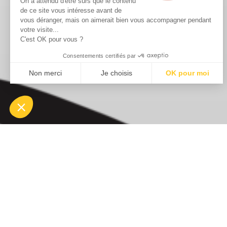
On a attendu d'être sûrs que le contenu
de ce site vous intéresse avant de
vous déranger, mais on aimerait bien vous accompagner pendant
votre visite...
C'est OK pour vous ?
Consentements certifiés par
Non merci
Je choisis
OK pour moi
Axeptio consent
Plateforme de Gestion du Consentement : Personnalisez vos Optio
Notre plateforme vous permet d'adapter et de gérer vos paramètres 